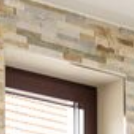
Bad mit Regendusche
High-Speed-WiFi
Ballkon mit Sitzgelegenheiten
Angenehmes Raumklima dank Kühlung un
d Heizung
Unsere Preise: