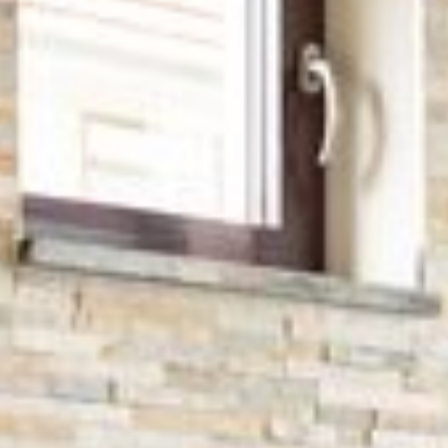
Wohnen auf Zeit in
Erbach
HOTEL
bis 5 Nächte
ab 105,00 €
RESTAURANT
ab 6 Nächte
auf Anfrage
ab 31 Nächte
auf Anfrage
CATERING
MITTAGSMENÜ
Alle Preise für eine Person je
Nacht ohne Verpflegung inkl.
wöchtentlicher Reinigung