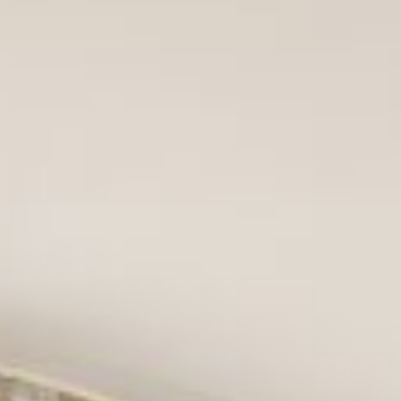
modernster Ausstattung. Perfekt geeignet für
ein Wohnen auf Zeit in Erbach bei Ulm. Hier
finden Sie aufgrund der Zimmergröße viel
Freiraum um sich wohl zu fühlen. In der
vollausgestatteten Küche haben Sie die
Möglichkeit zur Selbstverpflegung.
Küchenzeile mit Backofen und Induktionsk
ochfeld
Neuster Smart-TV mit Chromecast