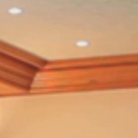
Speisekarte
Speisekarte herunterladen
Alle Gerichte auch zum mitnehmen
(abzüglich 2,- € Mitnahmerabatt je
Hauptgericht)