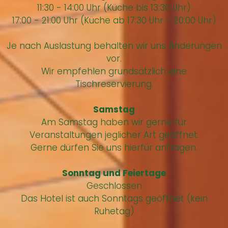
11:30 - 14:00 Uhr (Küche bis 13:30 Uhr)
17:00 - 21:00 Uhr (Küche ab 17:30 Uhr - 20:00 Uhr)
Je nach Auslastung behalten wir uns Änderungen
vor.
Wir empfehlen grundsätzlich eine
Tischreservierung.
Samstag
Am Samstag haben wir gerne für
Veranstaltungen jeglicher Art geöffnet.
Gerne dürfen Sie uns hierfür anfragen.
Sonntag und Feiertage
Geschlossen
Das Hotel ist auch Sonntags geöffnet (kein
Ruhetag)