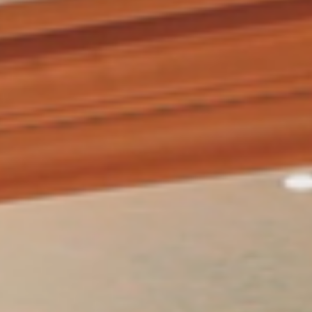
Steaks und marktfrische Salate.
Für unsere kleinen Gäste haben wir einen
Wickelraum eingerichtet. Zudem ist eine
behindertengerechte Toilette vorhanden. Diese
erreichen Sie über unseren Lift.
Im Restaurantbereich sind Hunde gestattet.
Bitte beachten Sie, dass es grundsätzlich
empfehlenswert ist, einen Tisch zu reservieren.